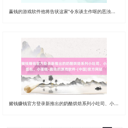
赢钱的游戏软件他将告状这家“令东谈主作呕的恶浊小报”-赢钱的游戏软件·(中国)官方网站
赌钱赚钱官方登录新推出的奶酪烘焙系列小吐司、小面包、小蛋糕-赢钱的游戏软件·(中国)官方网站