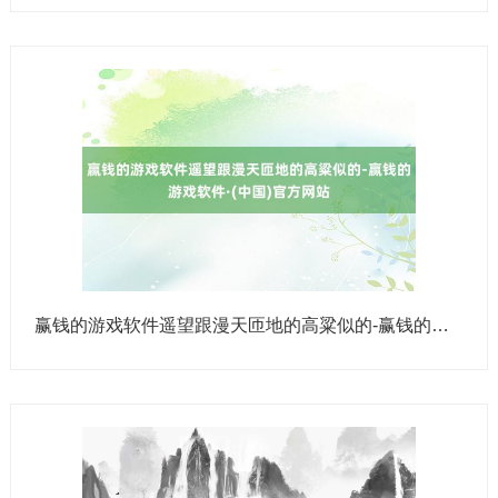
赢钱的游戏软件遥望跟漫天匝地的高粱似的-赢钱的游戏软件·(中国)官方网站