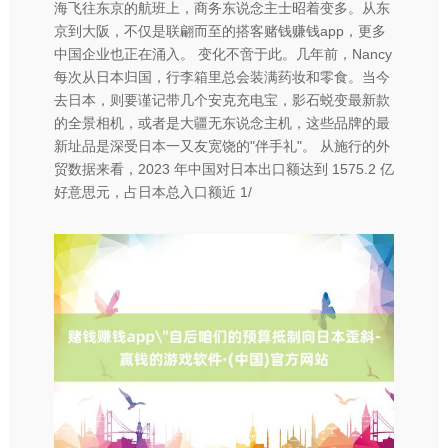
海飞往东京的航班上，商务东说念主士昭着变多。从东
京到大阪，不仅是联翩而至的搭客赌钱赚钱app，更多
中国企业也正在涌入。 变化不啻于此。几年前，Nancy
每次从日本归国，行李箱里总会装满药妆和零食。当今
去日本，则要谨记带几个安克充电宝，影石蜕变最新款
的全景相机，或者是大疆无东说念主机，这些品牌的最
新址品是深受日本一又友宽饶的"伴手礼"。 从施行的外
贸数据来看，2023 年中国对日本出口额达到 1575.2 亿
好意思元，占日本总入口额近 1/