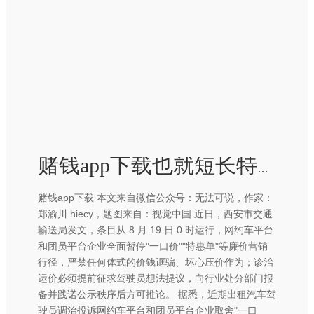
赌钱app下载也就短长特惠、一口价不打-赢钱的游戏软件·(中国)官方网站
赌钱app下载 本文来自微信公众号：无法可说，作家：
郑渝川 hiecy，题图来自：视觉中国 近日，西安市交通
输送局发文，条目从 8 月 19 日 0 时运行，网约车平台
和团员平台企业全面暂停"一口价""特惠单"等廉价营销
行径，严禁任何体式的价钱诓骗、坏心压价作为；诊治
运价必须提前征求驾驶员想法提议，向行业处分部门报
备并践诺公示秩序后方可推论。 据悉，近期出租汽车驾
驶员调治投诉网约车平台和团员平台企业取舍"一口