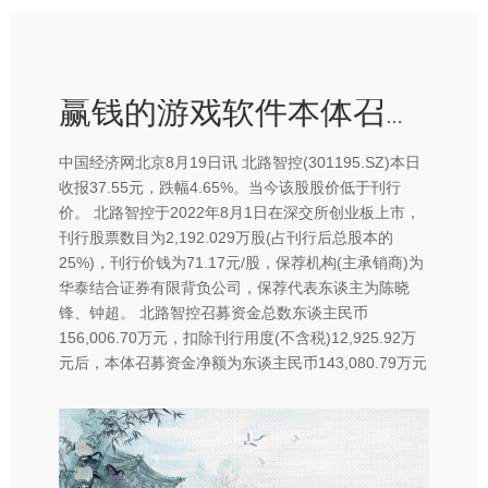
赢钱的游戏软件本体召募资金净额为东谈主民币143-赢钱的游戏软件·(中国)官方网站
中国经济网北京8月19日讯 北路智控(301195.SZ)本日
收报37.55元，跌幅4.65%。当今该股股价低于刊行
价。 北路智控于2022年8月1日在深交所创业板上市，
刊行股票数目为2,192.029万股(占刊行后总股本的
25%)，刊行价钱为71.17元/股，保荐机构(主承销商)为
华泰结合证券有限背负公司，保荐代表东谈主为陈晓
锋、钟超。 北路智控召募资金总数东谈主民币
156,006.70万元，扣除刊行用度(不含税)12,925.92万
元后，本体召募资金净额为东谈主民币143,080.79万元