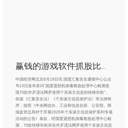
赢钱的游戏软件抓股比例为25.34%；姚文彬为第二大推进-赢钱的游戏软件·(中国)官方网站
中国经济网北京8月19日讯 国度汇集安全通报中心公众
号13日发布音问“国度遐想机病毒救急处理中心检测发
现70款作歹违法网罗使用个东谈主信息的转移诈欺”。
依据《汇集安全法》《个东谈主信息保护法》等法律秩
序，按照《中央网信办、工业和信息化部、公安部、商
场监管总局对于开展2025年个东谈主信息保护系列专项
活动的公告》条款，经国度遐想机病毒救急处理中心检
测，70款转移诈欺存在作歹违法网罗使用个东谈主信息