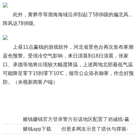
此外，黄骅市等渤海海域沿岸刮起了5到6级的偏北风，
阵风达7到8级。
上昼11点赢钱的游戏软件，河北省景色台再次发布寒潮
蓝色预警。受强冷空气影响，来日清晨到18日清晨，张家
口、承德等地将出现较大幅度降温，上述两地北部最低气温
可能降至零下15到零下10℃，领导公众添衣御寒，作念好预
防。（央视新闻客户端）
上一篇：
赌钱赚钱官方登录警方在该地区配置了劝诫线-赢钱的游戏软件·(中国)官方网站
下一篇：
赌钱app下载 但更多网友示意了搭伙与撑握-赢钱的游戏软件·(中国)官方网站