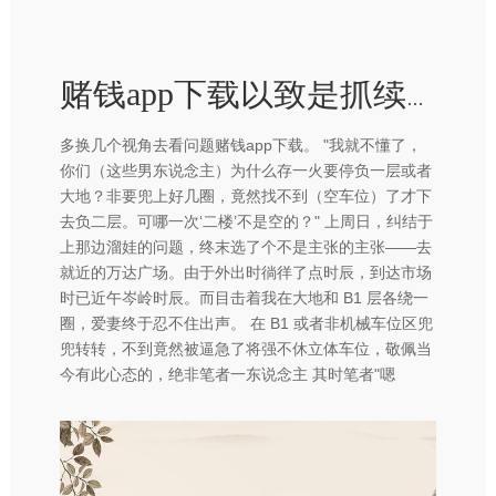
赌钱app下载以致是抓续盈利的报说念-赢钱的游戏软件·(中国)官方网站
多换几个视角去看问题赌钱app下载。 "我就不懂了，
你们（这些男东说念主）为什么存一火要停负一层或者
大地？非要兜上好几圈，竟然找不到（空车位）了才下
去负二层。可哪一次‘二楼’不是空的？" 上周日，纠结于
上那边溜娃的问题，终末选了个不是主张的主张——去
就近的万达广场。由于外出时徜徉了点时辰，到达市场
时已近午岑岭时辰。而目击着我在大地和 B1 层各绕一
圈，爱妻终于忍不住出声。 在 B1 或者非机械车位区兜
兜转转，不到竟然被逼急了将强不休立体车位，敬佩当
今有此心态的，绝非笔者一东说念主 其时笔者"嗯