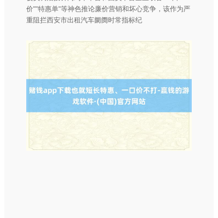
价""特惠单"等神色推论廉价营销和坏心竞争，该作为严
重阻拦西安市出租汽车阛阓时常指标纪