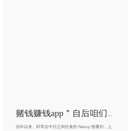
赌钱赚钱app＂自后咱们的预算抵制向日本歪斜-赢钱的游戏软件·(中国)官方网站
旧年以来，时常在中日之间往来的 Nancy 慎重到，上