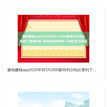
赌钱赚钱app2025年WTA1000蒙特利尔站比赛到了激越阶段-赢钱的游戏软件·(中国)官方网站