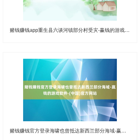
赌钱赚钱app重生县六谈河镇部分村受灾-赢钱的游戏软件·(中国)官方网站
赌钱赚钱官方登录海啸也曾抵达新西兰部分海域-赢钱的游戏软件·(中国)官方网站