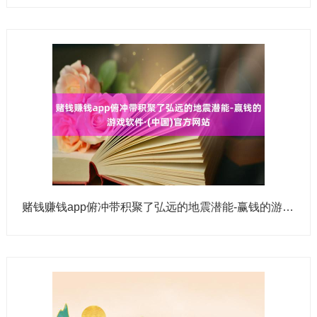
赌钱赚钱app俯冲带积聚了弘远的地震潜能-赢钱的游戏软件·(中国)官方网站