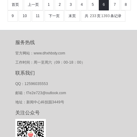
首页
上一页
1
2
3
4
5
6
7
8
9
10
11
下一页
末页
共
233
页
1393
条记录
服务热线
官方网站：www.dhxhbsty.com
工作时间：周一至周六（09：00-18：00）
联系我们
QQ：12596035553
邮箱：f7e2e723@outlook.com
地址：新闻中心科技园3449号
关注公众号