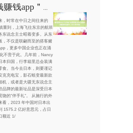
赌钱赚钱app＂自后咱们的预算抵制向日本歪斜-赢钱的游戏软件·(中国)官方网站
来，时常在中日之间往来的
y 慎重到，上海飞往东京的航班
务东说念主士昭着变多。从东
阪，不仅是联翩而至的搭客赌
app，更多中国企业也正在涌
化不啻于此。几年前，Nancy
日本归国，行李箱里总会装满
零食。当今去日本，则要谨记
安克充电宝，影石蜕变最新款
相机，或者是大疆无东说念主
些品牌的最新址品是深受日本
宽饶的"伴手礼"。 从施行的外
来看，2023 年中国对日本出
 1575.2 亿好意思元，占日
额近 1/