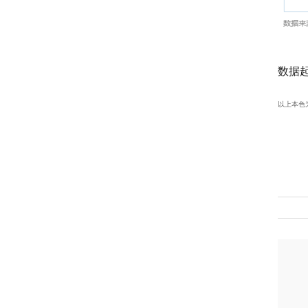
数据起
以上本色
上一
下一