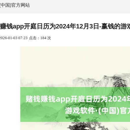
·(中国)官方网站
赚钱app开庭日历为2024年12月3日-赢钱的游
26-01-03 07:23
点击：184 次