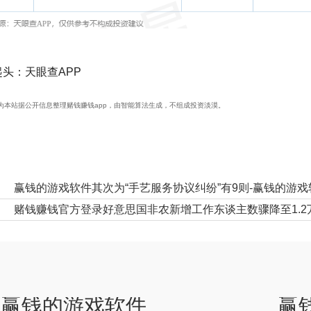
头：天眼查APP
为本站据公开信息整理赌钱赚钱app，由智能算法生成，不组成投资淡漠。
篇：
赢钱的游戏软件其次为“手艺服务协议纠纷”有9则-赢钱的游戏软
篇：
赌钱赚钱官方登录好意思国非农新增工作东谈主数骤降至1.2万
赢钱的游戏软件本体召募资金净额为东谈主民币143-赢钱的游戏软件·(中国)官方网站