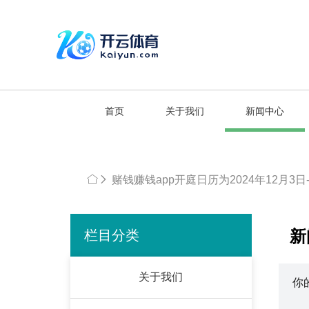
首页
关于我们
新闻中心
赌钱赚钱app开庭日历为2024年12月3日
栏目分类
新
关于我们
你