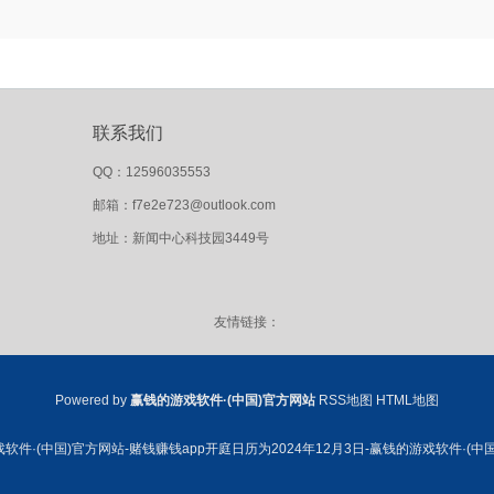
联系我们
QQ：12596035553
邮箱：f7e2e723@outlook.com
地址：新闻中心科技园3449号
友情链接：
Powered by
赢钱的游戏软件·(中国)官方网站
RSS地图
HTML地图
软件·(中国)官方网站-赌钱赚钱app开庭日历为2024年12月3日-赢钱的游戏软件·(中