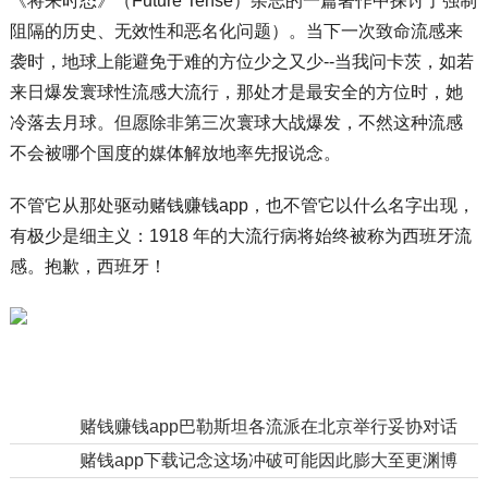
《将来时态》（Future Tense）杂志的一篇著作中探讨了强制
阻隔的历史、无效性和恶名化问题）。当下一次致命流感来
袭时，地球上能避免于难的方位少之又少--当我问卡茨，如若
来日爆发寰球性流感大流行，那处才是最安全的方位时，她
冷落去月球。但愿除非第三次寰球大战爆发，不然这种流感
不会被哪个国度的媒体解放地率先报说念。
不管它从那处驱动赌钱赚钱app，也不管它以什么名字出现，
有极少是细主义：1918 年的大流行病将始终被称为西班牙流
感。抱歉，西班牙！
上一篇：
赌钱赚钱app巴勒斯坦各流派在北京举行妥协对话并签署《北京宣言》-赢钱的游戏软件·(中国)官方网站
下一篇：
赌钱app下载记念这场冲破可能因此膨大至更渊博的区域-赢钱的游戏软件·(中国)官方网站