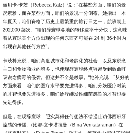
丽贝卡-卡茨（Rebecca Katz）说："在某些方面，咱们的景
况素雅，而在某些方面，咱们的景况十分倒霉。她指出，本
年夏天，咱们资格了历史上最繁重的旅行日之一，航班朝上
202,000 架次。“咱们辞寰球各地的转移速率十分快，这意味
着从寰球某个方位出现的任何东西齐可能在 24 到 36小时内
出现在其他任何方位"。
卡茨补充说，咱们高度城市化和老龄化的社会，以及东说念
主口和食物商业的增多，也使现辞寰球终点容易受到致命呼
吸说念病毒的侵袭。但这并不全是赖事。“她补充说："从好的
方面来看，咱们的医疗水平要先进得多，咱们分娩医疗对策
的才智也要先进得多，咱们诊疗继发性细菌感染的才智也要
先进得多。
但是，在现辞寰球，照实莫得任何想法不错遏止访佛西班牙
流感的传播。(比娜-文卡塔拉曼（Bina Venkataraman）在