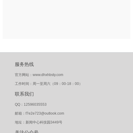
服务热线
官方网站：www.dhxhbsty.com
工作时间：周一至周六（09：00-18：00）
联系我们
QQ：12596035553
邮箱：f7e2e723@outlook.com
地址：新闻中心科技园3449号
关注公众号