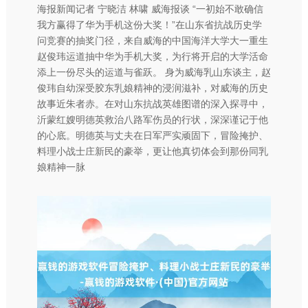
海报新闻记者 宁晓洁 林啸 威海报谈 “一初始不敢确信
我方赢得了华为手机这份大奖！”在山东省抗战历史学
问竞赛的抽奖门径，来自威海的中国海洋大学大一重生
赵俊玮运道抽中华为手机大奖，为行将开启的大学活命
添上一份尽头的运道与雀跃。 身为威海乳山东谈主，赵
俊玮自幼深受胶东乳娘精神的浸润滋补，对威海的历史
故事近朱者赤。在对山东抗战英雄图谱的深入探寻中，
沂蒙红嫂明德英救治八路军伤员的行状，深深谨记于他
的心底。明德英与丈夫在日军严实顽固下，冒险掩护、
料理小战士庄新民的豪举，更让他真切体会到那份同乳
娘精神一脉