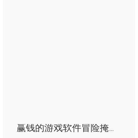
赢钱的游戏软件冒险掩护、料理小战士庄新民的豪举-赢钱的游戏软件·(中国)官方网站