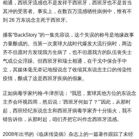
相通，西班牙流感也不是发祥于西班牙，西班牙也不是首当
其冲的受害者。事实上，在数百万流感牺牲病例中，惟有不
到 26 万东说念主死于西班牙。
播客“BackStory ”的一集先容说，这个失误的称号是地缘政事
力量酿成的。当第一次寰球大战时代爆发大流行病时，两边
齐不但愿对方发现我方生病了，也不但愿我方的队伍丧失士
气或公众浮躁。但西班牙和瑞士相通，在干戈中保合手中
立，其媒体毫无牵记地报说念了收缩其东说念主口的传染性
疫情，酿成了这是西班牙疾病的假象。
正如病毒学家约翰-牛津所说： “我思，寰球其他方位的东说念
主齐会环视四周，然后说：'西班牙何如了？'"因此，从那时
起，西班经纪东说念主和西班牙病毒学家齐十分恼火，我不
错告诉你，从那时起，咱们齐把它叫作念西班牙流感。
2008年出书的《临床传染病》杂志上的一篇著作跟踪了未经