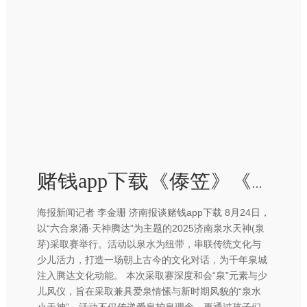
赌钱app下载《傣笠》《火塘边》《彩色的中国》等多元节目面容-赢钱的游戏软件·(中国)官方网站
海报新闻记者 李金珊 济南报谈赌钱app下载 8月24日，
以“六合泉涌·天神腾达”为主题的2025济南泉水天神(泉
芽)采取赛举行。活动以泉水为纽带，串联传统文化与
少儿活力，打造一场朝上古今的文化对话，为千年泉城
注入腾达文化动能。 本次采取赛深度和会“泉”元素与少
儿风仪，旨在采取兼具爱泉情愫与新时期风貌的“泉水
小天神”。活动不仅传递爱泉护泉理念，更通过孩子们