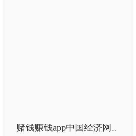
赌钱赚钱app中国经济网记者查询利用商店发现-赢钱的游戏软件·(中国)官方网站