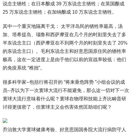
说念主牺牲；在日本酿成 39 万东说念主牺牲；在英国酿成
25 万东说念主牺牲；在加纳酿成 10 万东说念主牺牲。
其中一个重灾地隔离干戈： 太平洋岛民的牺牲率最高，汤
加、塔希提岛、瑙鲁和西萨摩亚在几个月的时刻里失去了多
半东说念主口（西萨摩亚在不到两个月的时刻里失去了 20%
的东说念主口）。毛利东说念主和好意思国原住民的牺牲率
极高，这在一定进度上是由于他们以前的宣战率较低：他们
的免疫系统 “稚拙”。
很多科学家--包括行将召开的 “将来垂危阵势 ”小组会议的成
员--齐以为下一次寰球大流行不能避免，那么这一切对下一次
寰球大流行意味着什么呢？寰球在物理和技能上齐比畴昔研
讨得更缜密了，但寰球主义会伤害依然匡助咱们呢？
乔治敦大学寰球健康考验、好意思国国务院大流行病防守人