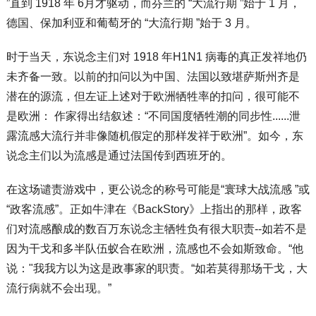
”直到 1918 年 6月才驱动，而芬兰的 “大流行期 ”始于 1 月，
德国、保加利亚和葡萄牙的 “大流行期 ”始于 3 月。
时于当天，东说念主们对 1918 年H1N1 病毒的真正发祥地仍
未齐备一致。以前的扣问以为中国、法国以致堪萨斯州齐是
潜在的源流，但左证上述对于欧洲牺牲率的扣问，很可能不
是欧洲： 作家得出结叙述：“不同国度牺牲潮的同步性......泄
露流感大流行并非像随机假定的那样发祥于欧洲”。如今，东
说念主们以为流感是通过法国传到西班牙的。
在这场谴责游戏中，更公说念的称号可能是“寰球大战流感 ”或
“政客流感”。正如牛津在《BackStory》上指出的那样，政客
们对流感酿成的数百万东说念主牺牲负有很大职责--如若不是
因为干戈和多半队伍蚁合在欧洲，流感也不会如斯致命。“他
说："我我方以为这是政事家的职责。“如若莫得那场干戈，大
流行病就不会出现。”