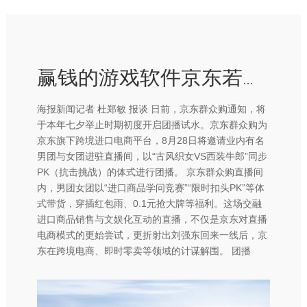
赢钱的游戏软件京东若能借此模式缩短获客资本-赢钱的游戏软件·(中国)官方网站
海报新闻记者 杜郑敏 报谈 日前，京东群众购通知，将
于本年七夕举止时期初度开启团播试水。京东群众购为
京东旗下跨境进口电商平台，8月28日将邀请业内有名
男团与女团进驻直播间，以“古风织女VS西装牛郎”同步
PK（抗击挑战）的体式进行团播。 京东群众购直播间
内，男团女团以“进口商品学问竞赛”“限时扣头PK”等体
式带货，穿插红包雨、0.1元抢大牌等福利。这场交融
进口商品销售与文娱化互动的直播，不仅是京东对直播
电商模式的更始尝试，更折射出刘强东回来一线后，京
东在跨境电商、即时零卖等领域的计谋解围。 团播