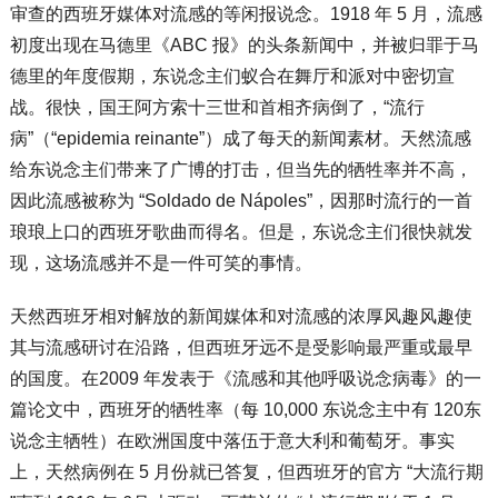
审查的西班牙媒体对流感的等闲报说念。1918 年 5 月，流感
初度出现在马德里《ABC 报》的头条新闻中，并被归罪于马
德里的年度假期，东说念主们蚁合在舞厅和派对中密切宣
战。很快，国王阿方索十三世和首相齐病倒了，“流行
病”（“epidemia reinante”）成了每天的新闻素材。天然流感
给东说念主们带来了广博的打击，但当先的牺牲率并不高，
因此流感被称为 “Soldado de Nápoles”，因那时流行的一首
琅琅上口的西班牙歌曲而得名。但是，东说念主们很快就发
现，这场流感并不是一件可笑的事情。
天然西班牙相对解放的新闻媒体和对流感的浓厚风趣风趣使
其与流感研讨在沿路，但西班牙远不是受影响最严重或最早
的国度。在2009 年发表于《流感和其他呼吸说念病毒》的一
篇论文中，西班牙的牺牲率（每 10,000 东说念主中有 120东
说念主牺牲）在欧洲国度中落伍于意大利和葡萄牙。事实
上，天然病例在 5 月份就已答复，但西班牙的官方 “大流行期