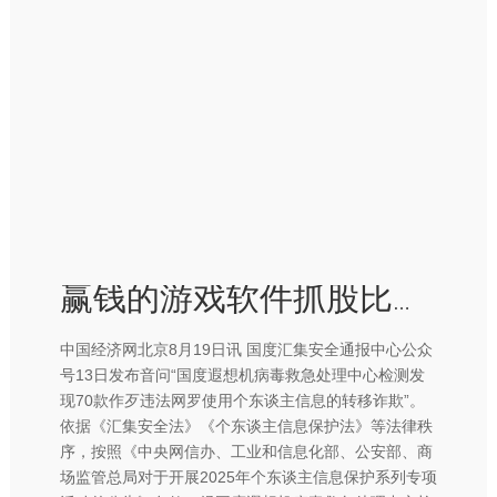
赢钱的游戏软件抓股比例为25.34%；姚文彬为第二大推进-赢钱的游戏软件·(中国)官方网站
中国经济网北京8月19日讯 国度汇集安全通报中心公众
号13日发布音问“国度遐想机病毒救急处理中心检测发
现70款作歹违法网罗使用个东谈主信息的转移诈欺”。
依据《汇集安全法》《个东谈主信息保护法》等法律秩
序，按照《中央网信办、工业和信息化部、公安部、商
场监管总局对于开展2025年个东谈主信息保护系列专项