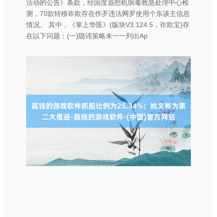
活动的公告》条款，经国度遐想机病毒救急处理中心检
测，70款转移诈欺存在作歹违法网罗使用个东谈主信息
情况。 其中，《掌上华医》(版块V3.124.5，诈欺宝)存
在以下问题：(一)隐讳策略未一一列出Ap