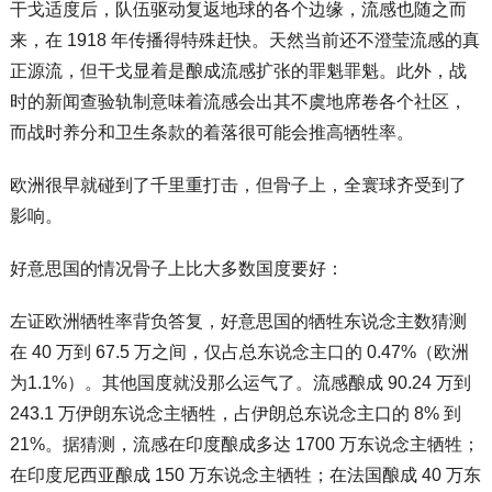
干戈适度后，队伍驱动复返地球的各个边缘，流感也随之而
来，在 1918 年传播得特殊赶快。天然当前还不澄莹流感的真
正源流，但干戈显着是酿成流感扩张的罪魁罪魁。此外，战
时的新闻查验轨制意味着流感会出其不虞地席卷各个社区，
而战时养分和卫生条款的着落很可能会推高牺牲率。
欧洲很早就碰到了千里重打击，但骨子上，全寰球齐受到了
影响。
好意思国的情况骨子上比大多数国度要好：
左证欧洲牺牲率背负答复，好意思国的牺牲东说念主数猜测
在 40 万到 67.5 万之间，仅占总东说念主口的 0.47%（欧洲
为1.1%）。其他国度就没那么运气了。流感酿成 90.24 万到
243.1 万伊朗东说念主牺牲，占伊朗总东说念主口的 8% 到
21%。据猜测，流感在印度酿成多达 1700 万东说念主牺牲；
在印度尼西亚酿成 150 万东说念主牺牲；在法国酿成 40 万东