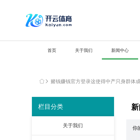
首页
关于我们
新闻中心
赌钱赚钱官方登录这使得中产只身群体成为
栏目分类
新
关于我们
你