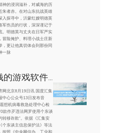
精神的浸润滋补，对威海的历
近朱者赤。在对山东抗战英雄
深入探寻中，沂蒙红嫂明德英
路军伤员的行状，深深谨记于
底。明德英与丈夫在日军严实
，冒险掩护、料理小战士庄新
举，更让他真切体会到那份同
神一脉
赢钱的游戏软件抓股比例为25.34%；姚文彬为第二大推进-赢钱的游戏软件·(中国)官方网站
济网北京8月19日讯 国度汇集
报中心公众号13日发布音
度遐想机病毒救急处理中心检
70款作歹违法网罗使用个东谈
的转移诈欺”。依据《汇集安
《个东谈主信息保护法》等法
，按照《中央网信办、工业和