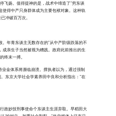
不停飞扬。值得提神的是，战术中缔造了"穷东谈
这使得中产只身群体成为主要包袱对象。这种轨
量已冲破百万次。
极致。年青东谈主无数存在的"从中产阶级跌落的不
，成亲生子当然被视为糟践。政府此前推出的生
中的终末一搏。
年待业金体系将濒临崩溃。撑执者以为，通过强制
。东京大学社会学素养田中良和分析指出："在
用行政妙技刑事使命个东谈主生涯弃取。早稻田大