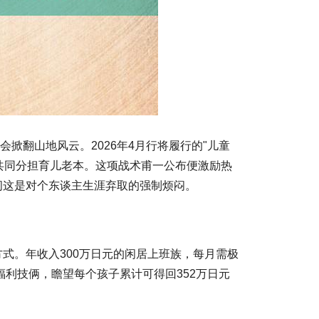
掀翻山地风云。2026年4月行将履行的"儿童
民共同分担育儿老本。这项战术甫一公布便激励热
问这是对个东谈主生涯弃取的强制烦闷。
式。年收入300万日元的闲居上班族，每月需极
福利技俩，瞻望每个孩子累计可得回352万日元