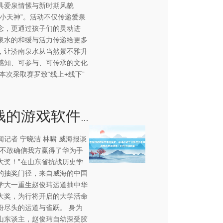
具爱泉情愫与新时期风貌
水小天神”。活动不仅传递爱泉
念，更通过孩子们的灵动进
泉水的和缓与活力传递给更多
，让济南泉水从当然景不雅升
感知、可参与、可传承的文化
 本次采取赛罗致“线上+线下”
赢钱的游戏软件冒险掩护、料理小战士庄新民的豪举-赢钱的游戏软件·(中国)官方网站
闻记者 宁晓洁 林啸 威海报谈
始不敢确信我方赢得了华为手
大奖！”在山东省抗战历史学
的抽奖门径，来自威海的中国
学大一重生赵俊玮运道抽中华
大奖，为行将开启的大学活命
份尽头的运道与雀跃。 身为
山东谈主，赵俊玮自幼深受胶