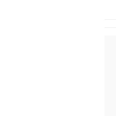
上一
下一