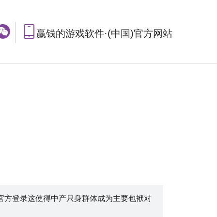
赢钱的游戏软件·(中国)官方网站
钱官方登录这使得中产只身群体成为主要包袱对