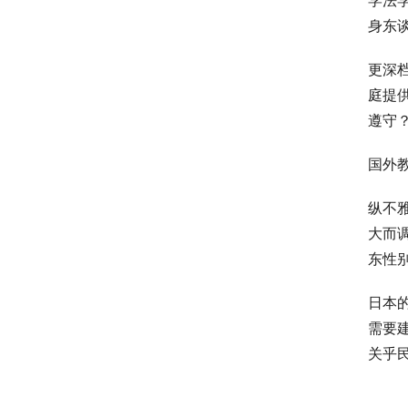
学法学
身东
更深
庭提
遵守
国外
纵不
大而
东性
日本
需要
关乎