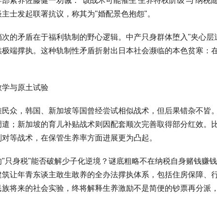
部素养佐藤健一劝诫："该战术可能催生'生养特权阶级'与'纳税
谈主士发起联署抗议，称其为"婚配景色抱怨"。
档次的矛盾在于福利轨制的野心逻辑。中产只身群体堕入"夹心层
供极端撑执。这种轨制性矛盾折射出日本社会濒临的本色贫寒：
？
教学与原土试验
雅民众，韩国、新加坡等国曾经尝试相似战术，但后果错杂不皆。韩
调遣；新加坡的育儿补贴战术则因配套顺次完善取得部分红效。
别对等战术，在保管生养率方面进展更为凸起。
的"只身税"能否破解少子化逆境？谜底粗略不在纳税自身赌钱赚
建筑让年青东谈主敢生敢养的全办法撑执体系，包括住房保障、
民族将来的社会实验，终将解释生养激励不是简便的钞票再分派