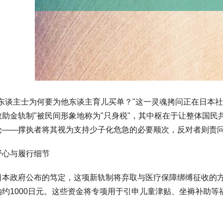
东谈主士为何要为他东谈主育儿买单？"这一灵魂拷问正在日本社会
救助金轨制"被民间形象地称为"只身税"，其中枢在于让整体国
论——撑执者将其视为支持少子化危急的必要顺次，反对者则责
野心与履行细节
日本政府公布的笃定，这项新轨制将弃取与医疗保障绑缚征收的方
纳约1000日元。这些资金将专项用于引申儿童津贴、坐褥补助等
。