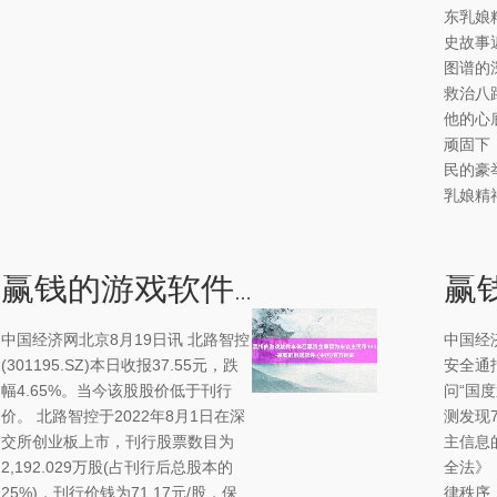
东乳娘
史故事
图谱的
救治八
他的心
顽固下
民的豪
乳娘精
赢钱的游戏软件本体召募资金净额为东谈主民币143-赢钱的游戏软件·(中国)官方网站
中国经济网北京8月19日讯 北路智控
中国经
(301195.SZ)本日收报37.55元，跌
安全通
幅4.65%。当今该股股价低于刊行
问“国
价。 北路智控于2022年8月1日在深
测发现
交所创业板上市，刊行股票数目为
主信息
2,192.029万股(占刊行后总股本的
全法》
25%)，刊行价钱为71.17元/股，保
律秩序