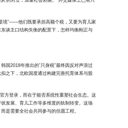
随从'的对立，加重社会割裂。"外交媒体上已有只
逆境"——他们既要承担高额个税，又要为育儿家
在东谈主口结构失衡的配景下，怎样均衡刚正与
国2018年推出的"只身税"最终因反对声浪过
比拟之下，北欧国度通过构建完善托育体系与股
钱官方登录，而在于能否系统性重塑社会生态。这
行状发展、育儿工作等多维度的轨制转变。这场
，而是需要全社会共同参与的但愿工程。