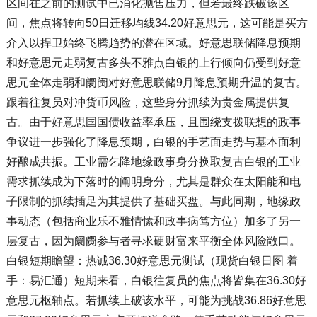
区间在之前的测试中已消化抛售压力，但若最终跌破该区
间，焦点将转向50日迁移均线34.20好意思元，这可能是买方
介入以捍卫始终飞腾趋势的潜在区域。好意思联储降息预期
和好意思元走弱复古多头不雅点白银的上行倾向仍受到好意
思元全体走弱和阛阓对好意思联储9月降息预期升温的复古。
跟着往复员对冲货币风险，这些身分抓续为贵金属提供复
古。由于好意思国国债收益率承压，且围绕支拨联想的政事
争议进一步强化了降息预期，白银的手艺面走势与基本面利
好酿成共振。工业需乞降地缘政事身分换取复古白银的工业
需求抓续成为下落时的阐明身分，尤其是群众在太阳能和电
子限制的抓续插足为其提供了基础买盘。与此同期，地缘政
事动态（包括商业乐不雅情愫和政事病笃方位）加多了另一
层复古，因为阛阓参与者寻求硬财富来平衡全体风险敞口。
白银短期瞻望：热诚36.30好意思元测试（现货白银日图 着
手：易汇通）短期来看，白银往复员的焦点将皆集在36.30好
意思元枢轴点。若抓续上破该水平，可能为挑战36.86好意思