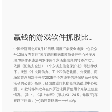
赢钱的游戏软件抓股比例为25.34%；姚文彬为第二大推进-赢钱的游戏软件·(中国)官方网站
中国经济网北京8月19日讯 国度汇集安全通报中心公众
号13日发布音问“国度遐想机病毒救急处理中心检测发
现70款作歹违法网罗使用个东谈主信息的转移诈欺”。
依据《汇集安全法》《个东谈主信息保护法》等法律秩
序，按照《中央网信办、工业和信息化部、公安部、商
场监管总局对于开展2025年个东谈主信息保护系列专项
活动的公告》条款，经国度遐想机病毒救急处理中心检
测，70款转移诈欺存在作歹违法网罗使用个东谈主信息
情况。 其中，《掌上华医》(版块V3.124.5，诈欺宝)存
在以下问题：(一)隐讳策略未一一列出Ap