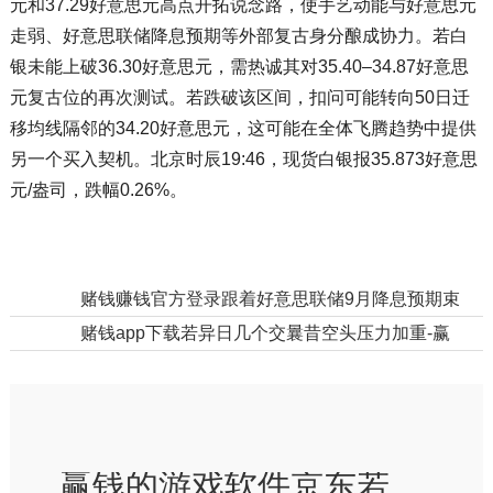
元和37.29好意思元高点开拓说念路，使手艺动能与好意思元
走弱、好意思联储降息预期等外部复古身分酿成协力。若白
银未能上破36.30好意思元，需热诚其对35.40–34.87好意思
元复古位的再次测试。若跌破该区间，扣问可能转向50日迁
移均线隔邻的34.20好意思元，这可能在全体飞腾趋势中提供
另一个买入契机。北京时辰19:46，现货白银报35.873好意思
元/盎司，跌幅0.26%。
上一篇：
赌钱赚钱官方登录跟着好意思联储9月降息预期束缚升温-赢钱的游戏软件·(中国)官方网站
下一篇：
赌钱app下载若异日几个交曩昔空头压力加重-赢钱的游戏软件·(中国)官方网站
赢钱的游戏软件京东若能借此模式缩短获客资本-赢钱的游戏软件·(中国)官方网站