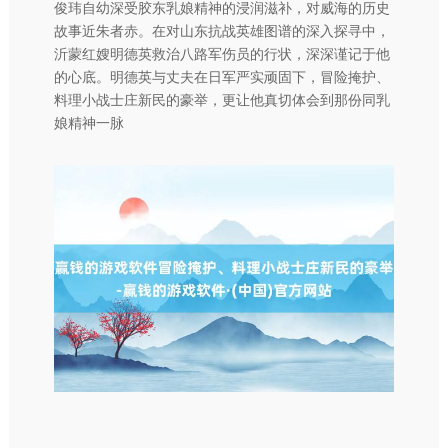
俊玮自幼深受胶东乳娘精神的浸润滋补，对威海的历史
故事近朱者赤。在对山东抗战英雄图谱的深入探寻中，
沂蒙红嫂明德英救治八路军伤员的行状，深深谨记于他
的心底。明德英与丈夫在日军严实顽固下，冒险掩护、
料理小战士庄新民的豪举，更让他真切体会到那份同乳
娘精神一脉