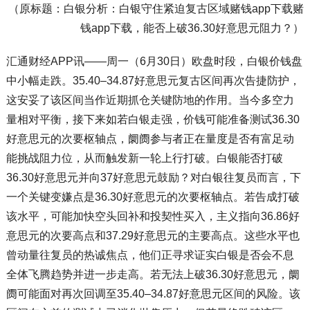
（原标题：白银分析：白银守住紧迫复古区域赌钱app下载赌
钱app下载，能否上破36.30好意思元阻力？）
汇通财经APP讯——周一（6月30日）欧盘时段，白银价钱盘
中小幅走跌。35.40–34.87好意思元复古区间再次告捷防护，
这安妥了该区间当作近期抓仓关键防地的作用。当今多空力
量相对平衡，接下来如若白银走强，价钱可能准备测试36.30
好意思元的次要枢轴点，阛阓参与者正在量度是否有富足动
能挑战阻力位，从而触发新一轮上行打破。白银能否打破
36.30好意思元并向37好意思元鼓励？对白银往复员而言，下
一个关键变嫌点是36.30好意思元的次要枢轴点。若告成打破
该水平，可能加快空头回补和投契性买入，主义指向36.86好
意思元的次要高点和37.29好意思元的主要高点。这些水平也
曾动量往复员的热诚焦点，他们正寻求证实白银是否会不息
全体飞腾趋势并进一步走高。若无法上破36.30好意思元，阛
阓可能面对再次回调至35.40–34.87好意思元区间的风险。该