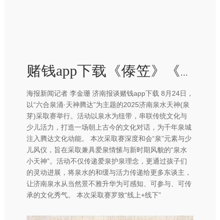
赌钱app下载《傣笠》《火塘边》《彩色的中国》等多元节目面容-赢钱的游戏软件·(中国)官方网站
海报新闻记者 李金珊 济南报谈赌钱app下载 8月24日，
以“六合泉涌·天神腾达”为主题的2025济南泉水天神(泉
芽)采取赛举行。活动以泉水为纽带，串联传统文化与
少儿活力，打造一场朝上古今的文化对话，为千年泉城
注入腾达文化动能。 本次采取赛深度和会“泉”元素与少
儿风仪，旨在采取兼具爱泉情愫与新时期风貌的“泉水
小天神”。活动不仅传递爱泉护泉理念，更通过孩子们
的灵动进展，将泉水的和缓与活力传递给更多东谈主，
让济南泉水从当然景不雅升华为可感知、可参与、可传
承的文化秀气。 本次采取赛罗致“线上+线下”