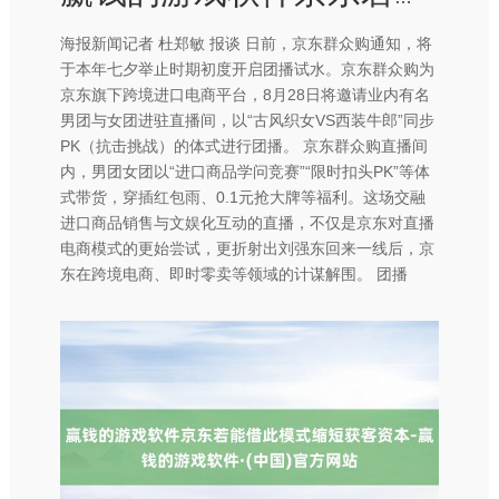
海报新闻记者 杜郑敏 报谈 日前，京东群众购通知，将
于本年七夕举止时期初度开启团播试水。京东群众购为
京东旗下跨境进口电商平台，8月28日将邀请业内有名
男团与女团进驻直播间，以“古风织女VS西装牛郎”同步
PK（抗击挑战）的体式进行团播。 京东群众购直播间
内，男团女团以“进口商品学问竞赛”“限时扣头PK”等体
式带货，穿插红包雨、0.1元抢大牌等福利。这场交融
进口商品销售与文娱化互动的直播，不仅是京东对直播
电商模式的更始尝试，更折射出刘强东回来一线后，京
东在跨境电商、即时零卖等领域的计谋解围。 团播