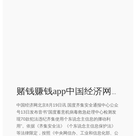
赌钱赚钱app中国经济网记者查询利用商店发现-赢钱的游戏软件·(中国)官方网站
中国经济网北京8月19日讯 国度齐集安全通报中心公众
号13日发布音书“国度蓄意机病毒救急处理中心检测发
现70款犯法违纪齐集使用个东说念主信息的挪动利
用”。依据《齐集安全法》《个东说念主信息保护法》
等法律限定，按照《中央网信办、工业和信息化部、公