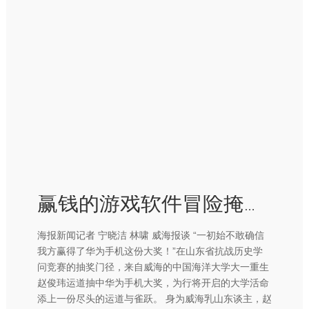
赢钱的游戏软件冒险掩护、料理小战士庄新民的豪举-赢钱的游戏软件·(中国)官方网站
海报新闻记者 宁晓洁 林啸 威海报谈 “一初始不敢确信
我方赢得了华为手机这份大奖！”在山东省抗战历史学
问竞赛的抽奖门径，来自威海的中国海洋大学大一重生
赵俊玮运道抽中华为手机大奖，为行将开启的大学活命
添上一份尽头的运道与雀跃。 身为威海乳山东谈主，赵