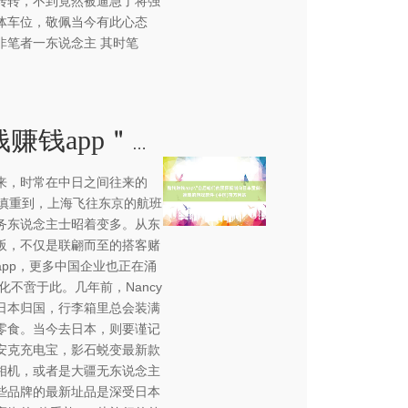
转转，不到竟然被逼急了将强
体车位，敬佩当今有此心态
非笔者一东说念主 其时笔
赌钱赚钱app＂自后咱们的预算抵制向日本歪斜-赢钱的游戏软件·(中国)官方网站
来，时常在中日之间往来的
y 慎重到，上海飞往东京的航班
务东说念主士昭着变多。从东
阪，不仅是联翩而至的搭客赌
app，更多中国企业也正在涌
化不啻于此。几年前，Nancy
日本归国，行李箱里总会装满
零食。当今去日本，则要谨记
安克充电宝，影石蜕变最新款
相机，或者是大疆无东说念主
些品牌的最新址品是深受日本