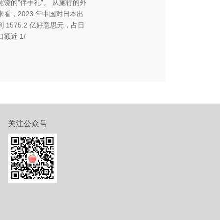
宽饶的"伴手礼"。 从施行的外
来看，2023 年中国对日本出
 1575.2 亿好意思元，占日
额近 1/
关注公众号