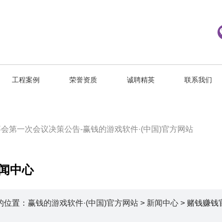
工程案例
荣誉资质
诚聘精英
联系我们
第一次会议决策公告-赢钱的游戏软件·(中国)官方网站
闻中心
的位置：
赢钱的游戏软件·(中国)官方网站
>
新闻中心
> 赌钱赚