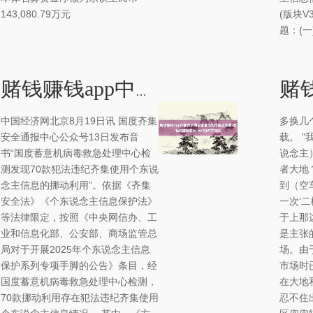
143,080.79万元
(版块V
题：(
赌钱赚钱app中国经济网记者查询利用商店发现-赢钱的游戏软件·(中国)官方网站
中国经济网北京8月19日讯 国度齐集
多换几
安全通报中心公众号13日发布音
载。 
书“国度蓄意机病毒救急处理中心检
说念主
测发现70款犯法违纪齐集使用个东说
者大地
念主信息的挪动利用”。依据《齐集
到（空
安全法》《个东说念主信息保护法》
一次‘二
等法律限定，按照《中央网信办、工
于上那
业和信息化部、公安部、商场监管总
是主张
局对于开展2025年个东说念主信息
场。由
保护系列专项手脚的公告》条目，经
市场时
国度蓄意机病毒救急处理中心检测，
在大地
70款挪动利用存在犯法违纪齐集使用
忍不住出