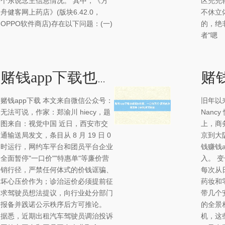
个东说念主信息情况。 其中，《方
区兜兜
舟健客网上药店》(版块6.42.0，
不休立
OPPO软件商店)存在以下问题：(一)
的，绝
者"嗯
赌钱app下载也就短长特惠、一口价不打-赢钱的游戏软件·(中国)官方网站
赌钱app下载 本文来自微信公众号：
旧年以
无法可说，作家：郑渝川 hiecy，题
Nanc
图来自：视觉中国 近日，西安市交
上，商
通输送局发文，条目从 8 月 19 日 0
京到大
时运行，网约车平台和团员平台企业
钱赚钱
全面暂停"一口价""特惠单"等廉价营
入。 变
销行径，严禁任何体式的价钱诓骗、
每次从
坏心压价作为；诊治运价必须提前征
药妆和
求驾驶员想法提议，向行业处分部门
带几个
报备并践诺公示秩序后方可推论。
的全景
据悉，近期出租汽车驾驶员调治投诉
机，这