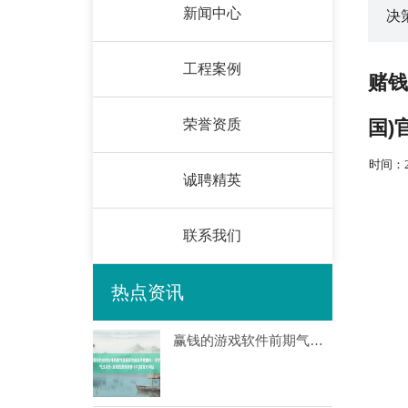
新闻中心
决
工程案例
赌钱
荣誉资质
国)
时间：20
诚聘精英
联系我们
热点资讯
赢钱的游戏软件前期气温偏高的趋势将被扭转；冷空气过境后-赢钱的游戏软件·(中国)官方网站