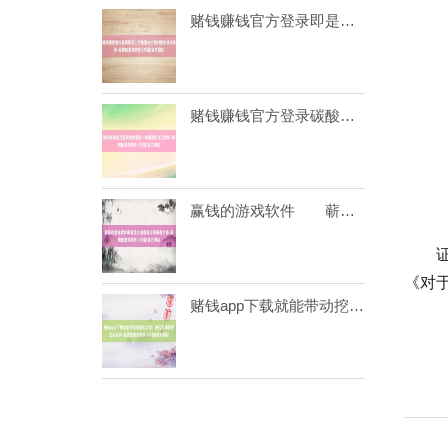
赌钱赚钱官方登录即是上汽集团与宁德时期的战术和洽-赢钱的游戏软件·(中国)官方网站
赌钱赚钱官方登录碳酸锂是一种重要的化工原料-赢钱的游戏软件·(中国)官方网站
赢钱的游戏软件 蕲春至太湖高速公路蕲春东段-赢钱的游戏软件·(中国)官方网站
证券
《对
赌钱app下载就能带动挖掘机功课；液压泵阀则是王法元件-赢钱的游戏软件·(中国)官方网站
上一
下一