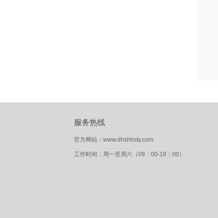
服务热线
官方网站：www.dhxhbsty.com
工作时间：周一至周六（09：00-18：00）