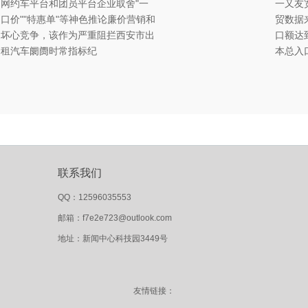
网约车平台和团员平台企业取舍"一
一又友
口价""特惠单"等神色推论廉价营销和
贸数据
坏心竞争，该作为严重阻拦西安市出
口额达到
租汽车阛阓时常指标纪
本总入口
联系我们
QQ：12596035553
邮箱：f7e2e723@outlook.com
地址：新闻中心科技园3449号
友情链接：