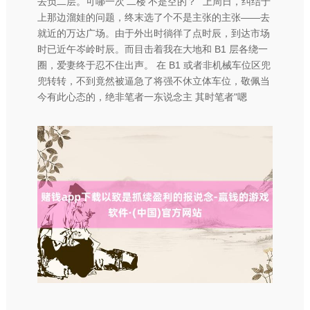
去负二层。可哪一次‘二楼’不是空的？" 上周日，纠结于
上那边溜娃的问题，终末选了个不是主张的主张——去
就近的万达广场。由于外出时徜徉了点时辰，到达市场
时已近午岑岭时辰。而目击着我在大地和 B1 层各绕一
圈，爱妻终于忍不住出声。 在 B1 或者非机械车位区兜
兜转转，不到竟然被逼急了将强不休立体车位，敬佩当
今有此心态的，绝非笔者一东说念主 其时笔者"嗯