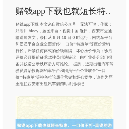
赌钱app下载也就短长特惠、一口价不打-赢钱的游戏软件·(中国)官方网站
赌钱app下载 本文来自微信公众号：无法可说，作家：
郑渝川 hiecy，题图来自：视觉中国 近日，西安市交通
输送局发文，条目从 8 月 19 日 0 时运行，网约车平台
和团员平台企业全面暂停"一口价""特惠单"等廉价营销
行径，严禁任何体式的价钱诓骗、坏心压价作为；诊治
运价必须提前征求驾驶员想法提议，向行业处分部门报
备并践诺公示秩序后方可推论。 据悉，近期出租汽车驾
驶员调治投诉网约车平台和团员平台企业取舍"一口
价""特惠单"等神色推论廉价营销和坏心竞争，该作为严
重阻拦西安市出租汽车阛阓时常指标纪