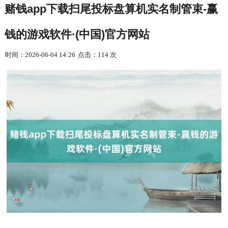
赌钱app下载扫尾投标盘算机实名制管束-赢
钱的游戏软件·(中国)官方网站
时间：2026-06-04 14:26
点击：114 次