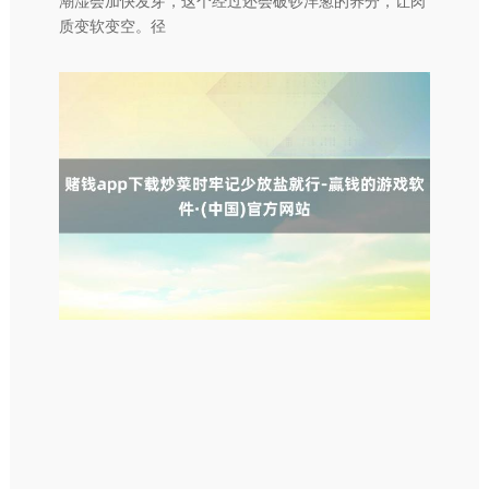
潮湿会加快发芽，这个经过还会破钞洋葱的养分，让肉
质变软变空。径