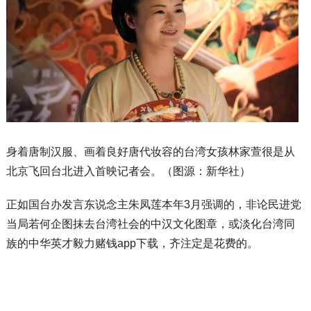
身着唐制汉服、画着良好唐代妆容的台湾女孩林家萱很是从
北京飞回台北进入首映记者会。（图源：新华社）
正如国台办发言东说念主朱凤莲本年3月强调的，非论民进党
当局若何企图抹去台湾社会的中汉文化图章，或淡化台湾同
族的中华英才毅力赌钱app下载，齐注定是花费的。