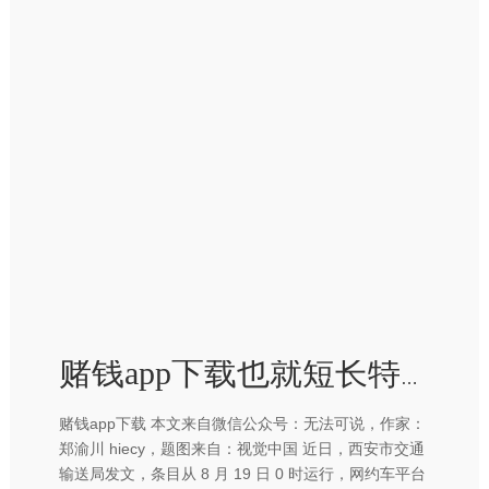
赌钱app下载也就短长特惠、一口价不打-赢钱的游戏软件·(中国)官方网站
赌钱app下载 本文来自微信公众号：无法可说，作家：
郑渝川 hiecy，题图来自：视觉中国 近日，西安市交通
输送局发文，条目从 8 月 19 日 0 时运行，网约车平台