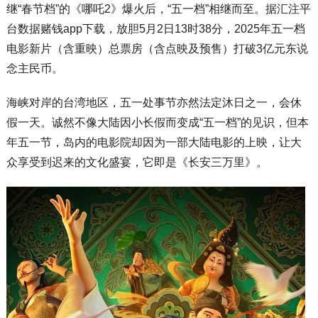
继“春节档”的《哪吒2》爆火后，“五一档”相继而至。据汇注平
台数据赌钱app下载，放胆5月2日13时38分，2025年五一档
电影新片（含重映）总票房（含点映及预售）打破3亿元东说
念主民币。
海峡对岸的台湾地区，五一处事节亦然法定沐日之一，会休
假一天。诚然不像大陆因小长假而变成“五一档”的见识，但本
年五一节，岛内的电影院却因为一部大陆电影的上映，让大
众享受到迟来的文化盛宴，它即是《长安三万里》。