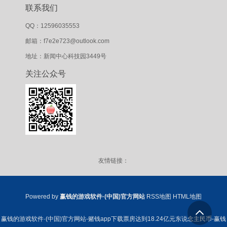
联系我们
QQ：12596035553
邮箱：f7e2e723@outlook.com
地址：新闻中心科技园3449号
关注公众号
友情链接：
Powered by
赢钱的游戏软件·(中国)官方网站
RSS地图
HTML地图
赢钱的游戏软件·(中国)官方网站-赌钱app下载票房达到18.24亿元东说念主民币-赢钱