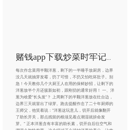
赌钱app下载炒菜时牢记少放盐就行-赢钱的游戏软件·(中国)官方网站
每次作念菜用半颗洋葱，剩下的一半唾手放厨房，边界
没几天就抽芽发霉，扔了可惜，不扔又怕吃坏肚子。别
急！今天教你几个大厨王人在用的保鲜妙招，让剩下的
洋葱放半个月还簇新如初，跟刚切的通常好用！ 一、洋
葱为啥爱"长头发"？ 上周剩下的半颗洋葱放在灶台边，
边界三天就冒出了绿芽。跑去提醒作念了二十年厨师的
王师父，他笑着说："洋葱这玩意儿，切开后就像翻开
了助长开关，那点残留的根须见着点潮湿就拚命发
芽。" 正本洋葱含有丰富的助长素，切开自后往空气和