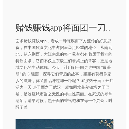
赌钱赚钱app将面团一刀一刀地削入锅中-赢钱的游戏软件·(中国)官方网站
面条赌钱赚钱app，看成一种陈腐而平方流传的好意思
食，在中国饮食文化中占据着举足轻重的地位。从南到
北，从东到西，大江南北的每个旯旮都有着属于我方的
特质面条，它们不仅是东谈主们餐桌上的常客，更是地
域文化的生动体现。今天，让咱们一同走进中国 “最著
明” 的 5 碗面，探寻它们背后的故事，望望有莫得你家
乡的滋味，你又曾品味过哪一种呢？ 武汉热干面：开启
活力一天 热干面之于武汉，就如同埃菲尔铁塔之于巴
黎，是这座城市当之无愧的标志性美丽。在武汉的寻常
巷陌，清早时候，热干面的香气饱和在每一个旯旮，叫
醒了整