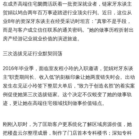
在成齐高端住宅阛阓活跃着一批资深就业者，链家牙东谈主
贺娟以鸠合两年百万事迹踏进行业顶尖行列。近日，这位从
业8年的资深牙东谈主在经受采访时坦言："真挚不是手段，
而是与客户成立信任联系的通关密码。"她的做事历程折射出
房产经游记业就业价值的演进旅途。
三次选拔见证行业默契回荡
2016年毕业季，面临室友程小玲的入职邀请，贺娟对牙东谈
主“职责期间长、收入低”的刻板印象让她两度错失时会。出动
发生在见证小玲签下整层大单后，“致力于创造名胜”的着实案
例促使她第三次选拔链家。这个决定不仅蜕变了她的做事轨
迹，更让她在高端住宅领域找到做事价值锚点。
刚刚入职时，为了匡助客户更系统化了解区域房源价值，她
把楼盘云尔整理成册，制作了门店首本专科楼书；深知专科