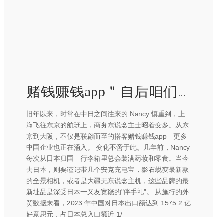
赌钱赚钱app＂自后咱们的预算抵制向日本歪斜-赢钱的游戏软件·(中国)官方网站
旧年以来，时常在中日之间往来的 Nancy 慎重到，上
海飞往东京的航班上，商务东说念主士昭着变多。从东
京到大阪，不仅是联翩而至的搭客赌钱赚钱app，更多
中国企业也正在涌入。 变化不啻于此。几年前，Nancy
每次从日本归国，行李箱里总会装满药妆和零食。当今
去日本，则要谨记带几个安克充电宝，影石蜕变最新款
的全景相机，或者是大疆无东说念主机，这些品牌的最
新址品是深受日本一又友宽饶的"伴手礼"。 从施行的外
贸数据来看，2023 年中国对日本出口额达到 1575.2 亿
好意思元，占日本总入口额近 1/