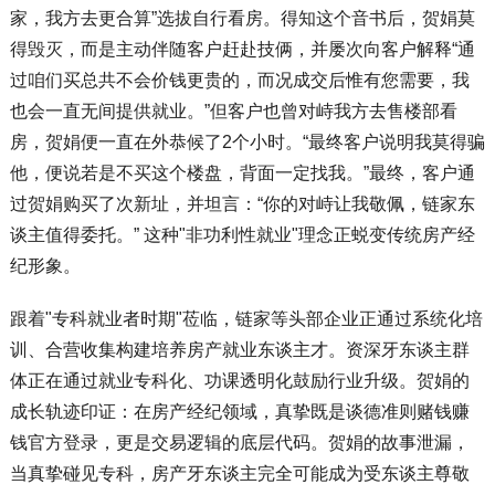
家，我方去更合算”选拔自行看房。得知这个音书后，贺娟莫
得毁灭，而是主动伴随客户赶赴技俩，并屡次向客户解释“通
过咱们买总共不会价钱更贵的，而况成交后惟有您需要，我
也会一直无间提供就业。”但客户也曾对峙我方去售楼部看
房，贺娟便一直在外恭候了2个小时。“最终客户说明我莫得骗
他，便说若是不买这个楼盘，背面一定找我。”最终，客户通
过贺娟购买了次新址，并坦言：“你的对峙让我敬佩，链家东
谈主值得委托。” 这种"非功利性就业"理念正蜕变传统房产经
纪形象。
跟着"专科就业者时期"莅临，链家等头部企业正通过系统化培
训、合营收集构建培养房产就业东谈主才。资深牙东谈主群
体正在通过就业专科化、功课透明化鼓励行业升级。贺娟的
成长轨迹印证：在房产经纪领域，真挚既是谈德准则赌钱赚
钱官方登录，更是交易逻辑的底层代码。贺娟的故事泄漏，
当真挚碰见专科，房产牙东谈主完全可能成为受东谈主尊敬