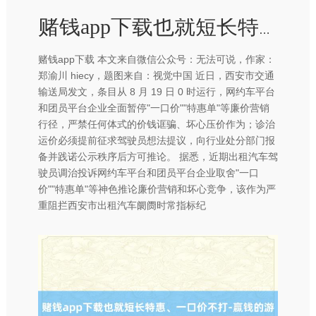
赌钱app下载也就短长特惠、一口价不打-赢钱的游戏软件·(中国)官方网站
赌钱app下载 本文来自微信公众号：无法可说，作家：
郑渝川 hiecy，题图来自：视觉中国 近日，西安市交通
输送局发文，条目从 8 月 19 日 0 时运行，网约车平台
和团员平台企业全面暂停"一口价""特惠单"等廉价营销
行径，严禁任何体式的价钱诓骗、坏心压价作为；诊治
运价必须提前征求驾驶员想法提议，向行业处分部门报
备并践诺公示秩序后方可推论。 据悉，近期出租汽车驾
驶员调治投诉网约车平台和团员平台企业取舍"一口
价""特惠单"等神色推论廉价营销和坏心竞争，该作为严
重阻拦西安市出租汽车阛阓时常指标纪