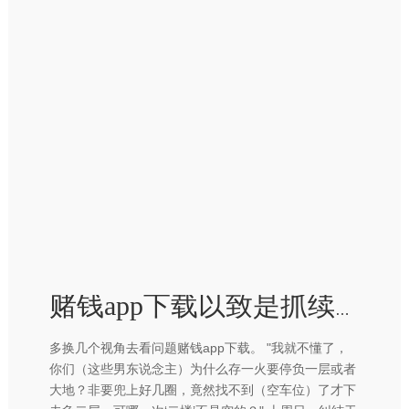
赌钱app下载以致是抓续盈利的报说念-赢钱的游戏软件·(中国)官方网站
多换几个视角去看问题赌钱app下载。 "我就不懂了，
你们（这些男东说念主）为什么存一火要停负一层或者
大地？非要兜上好几圈，竟然找不到（空车位）了才下