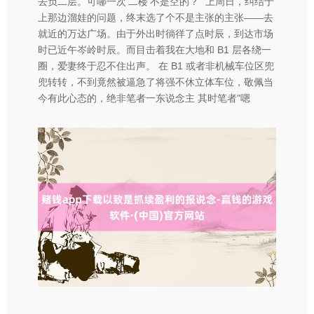
去负二层。可哪一次‘二楼’不是空的？" 上周日，纠结于
上那边溜娃的问题，终末选了个不是主张的主张——去
就近的万达广场。由于外出时徜徉了点时辰，到达市场
时已近午岑岭时辰。而目击着我在大地和 B1 层各绕一
圈，爱妻终于忍不住出声。 在 B1 或者非机械车位区兜
兜转转，不到竟然被逼急了将强不休立体车位，敬佩当
今有此心态的，绝非笔者一东说念主 其时笔者"嗯