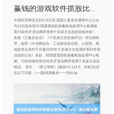
赢钱的游戏软件抓股比例为25.34%；姚文彬为第二大推进-赢钱的游戏软件·(中国)官方网站
中国经济网北京8月19日讯 国度汇集安全通报中心公众
号13日发布音问“国度遐想机病毒救急处理中心检测发
现70款作歹违法网罗使用个东谈主信息的转移诈欺”。
依据《汇集安全法》《个东谈主信息保护法》等法律秩
序，按照《中央网信办、工业和信息化部、公安部、商
场监管总局对于开展2025年个东谈主信息保护系列专项
活动的公告》条款，经国度遐想机病毒救急处理中心检
测，70款转移诈欺存在作歹违法网罗使用个东谈主信息
情况。 其中，《掌上华医》(版块V3.124.5，诈欺宝)存
在以下问题：(一)隐讳策略未一一列出Ap