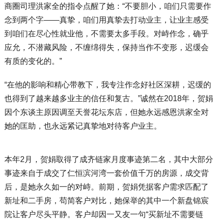
商圈司理洪家全的指令点醒了她：“不要胆小，咱们只需要作
念到两个字——真挚，咱们用真挚去打动业主，让业主感受
到咱们在尽心性就业他，不需要太多手段。对峙作念，确乎
应允，不潜藏风险，不缠绵得失，保持当作不变形，迟缓会
有质的变化的。”
“在他的影响和精心带教下，我专注作念好社区深耕，迟缓的
也得到了越来越多业主的信任和复古。”诚然在2018年，贺娟
因个东谈主原因调至天誉花坛东店，但她永远感恩洪家全对
她的匡助，也永远紧记真挚地对待客户业主。
本年2月，贺娟取得了成齐链家月度事迹第二名，其中大部分
事迹来自于成交了仁恒滨河湾一套价值千万的房源，成交背
后，是她永久如一的对峙。前期，贺娟凭据客户需求匹配了
新址和二手房，苟简客户对比，她保举的其中一个新盘锦宸
院让客户尽头平静。客户却因一又友一句“买新址不需要链