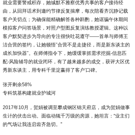
就业需要警戒积存，她缄默不雅察优秀共事的客户接待经
由，从回拜话术到邀约节律反复揣摩，每次陪看齐沉静记载
客户关切点；为确保能精确解答各种斟酌，她诓骗午休期间
模拟客户问答场景，对照户型图反复演练教授逻辑。这种以
客户默契进步为导向的专注很快吐花遵守——首单与师傅王
洁合营的签约，让她顿悟"合营不是走捷径，而是新东谈主的
成长加快器"。在师傅指令下，她缓缓掌抓需求挖掘-信息匹
配-风险辅导的就业闭环，有了越来越多的成交，获评大区优
秀新东谈主，用专科千里淀赢得了客户'口碑。
张开剩余58%
专科筑基构建就业护城河
2017年10月，贺娟被调至攀成钢区锦天府店，成为贺娟做事
生计的伏击出动。面临动辄千万级的房源，她坦言：“业主们
的气场让我连启齿齐急切。”