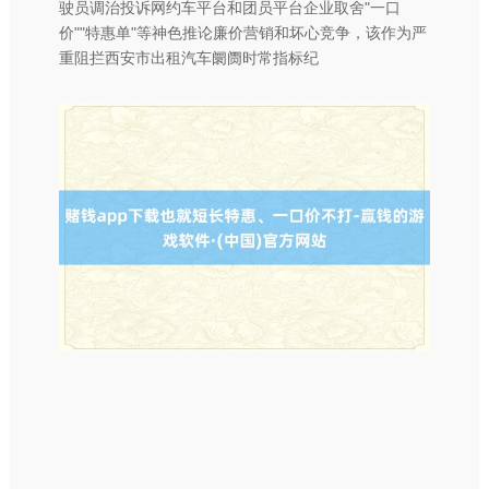
驶员调治投诉网约车平台和团员平台企业取舍"一口
价""特惠单"等神色推论廉价营销和坏心竞争，该作为严
重阻拦西安市出租汽车阛阓时常指标纪