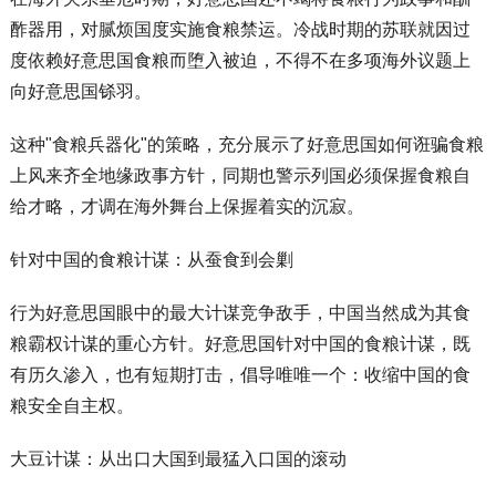
酢器用，对腻烦国度实施食粮禁运。冷战时期的苏联就因过
度依赖好意思国食粮而堕入被迫，不得不在多项海外议题上
向好意思国铩羽。
这种"食粮兵器化"的策略，充分展示了好意思国如何诳骗食粮
上风来齐全地缘政事方针，同期也警示列国必须保握食粮自
给才略，才调在海外舞台上保握着实的沉寂。
针对中国的食粮计谋：从蚕食到会剿
行为好意思国眼中的最大计谋竞争敌手，中国当然成为其食
粮霸权计谋的重心方针。好意思国针对中国的食粮计谋，既
有历久渗入，也有短期打击，倡导唯唯一个：收缩中国的食
粮安全自主权。
大豆计谋：从出口大国到最猛入口国的滚动