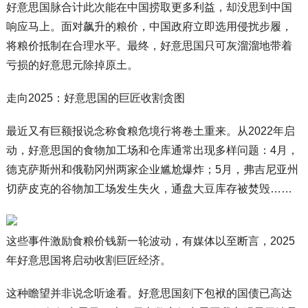
好意思国脉合计此次能在中国捞取更多利益，却没思到中国
响应马上。面对飙升的粮价，中国政府立即选用侵扰步履，
将粮价抵制在合理水平。最终，好意思国只可灰溜溜地带着
亏损的好意思元除掉原土。
走向2025：好意思国的巨匠收割贪图
最近又有巨额报说念称食粮危境行将卷土重来。从2022年启
动，好意思国的食物加工场和仓库通常出现多样问题：4月，
德克萨斯州和俄勒冈州两家企业尴尬爆炸；5月，弗吉尼亚州
切萨皮克的谷物加工场发生失火，通盘大豆库存被焚毁……
这些事件激励食粮价钱新一轮波动，有媒体以至断言，2025
年好意思国将启动收割巨匠经济。
这种瞻望并非说念听途看。好意思国刻下包袱的国债已高达