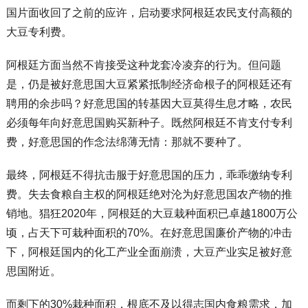
国片面收回了之前的应许，启动要求阿根廷农民支付高额的
大豆专利费。
阿根廷方面当然不肯接受这种龙套冷凌弃的行为。但问题
是，仍是被好意思国大豆紧紧抵制经济命根子的阿根廷还有
聘用的余步吗？好意思国的转基因大豆莫得生息才略，农民
必须每年向好意思国购买新种子。既然阿根廷不肯支付专利
费，好意思国的作念法绵薄无情：那就不要种了。
最终，阿根廷不得抗击服于好意思国的压力，乖乖缴纳专利
费。失去食粮自主权的阿根廷绝对沦为好意思国农产物的推
销地。猖狂2020年，阿根廷的大豆栽种面积已卓越1800万公
顷，占天下可栽种面积的70%。在好意思国廉价产物的冲击
下，阿根廷国内的化工产业全面崩溃，大豆产业实足被好意
思国附近。
而剩下的30%栽种面积，根底不及以得志国内食粮需求，加