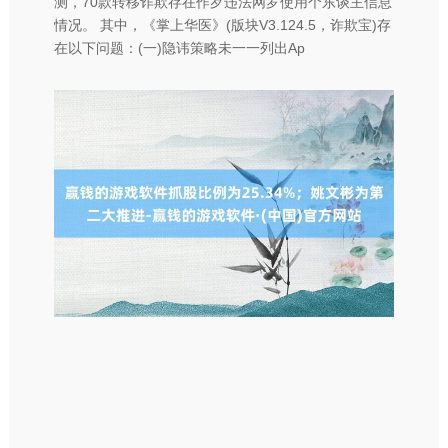
测，70款转移诈欺存在作歹违法网罗使用个东谈主信息
情况。 其中，《掌上华医》(版块V3.124.5，诈欺宝)存
在以下问题：(一)隐讳策略未一一列出Ap