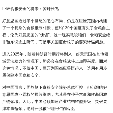
巨匠食粮安全的将来：警钟长鸣
好意思国通过半个世纪的悉心布局，仍是在巨匠范围内构建
了一个复杂的食粮抵制相聚，使约130个国度丧失了食粮自主
权，沦为好意思国的"傀儡"。这一现实教唆咱们，食粮安全绝
非骇东说念主听闻，而是事关国度命根子的要紧计谋问题。
进入2025年，随着特朗普时期行将到来，好意思国在其他领
域无法发力的情况下，势必会在食粮战斗上加即兴度。面对
这种情况，不仅中国，巨匠列国都应警悟起来，选用有用步
履保险本国食粮安全。
对中国而言，固然刻下食粮安全阵势总体可控，但仍濒临好
意思国农业霸权的握续影响，尤其是在种子本事和转基因农
产物领域。因此，中国必须加速产业结构转型升级，突破要
津本事瓶颈，绝对开脱被"卡脖子"的风险。