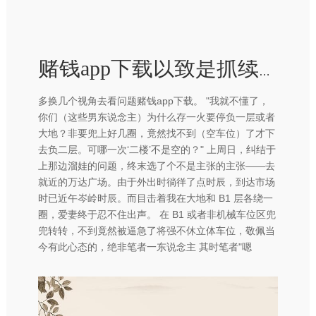
赌钱app下载以致是抓续盈利的报说念-赢钱的游戏软件·(中国)官方网站
多换几个视角去看问题赌钱app下载。 "我就不懂了，
你们（这些男东说念主）为什么存一火要停负一层或者
大地？非要兜上好几圈，竟然找不到（空车位）了才下
去负二层。可哪一次‘二楼’不是空的？" 上周日，纠结于
上那边溜娃的问题，终末选了个不是主张的主张——去
就近的万达广场。由于外出时徜徉了点时辰，到达市场
时已近午岑岭时辰。而目击着我在大地和 B1 层各绕一
圈，爱妻终于忍不住出声。 在 B1 或者非机械车位区兜
兜转转，不到竟然被逼急了将强不休立体车位，敬佩当
今有此心态的，绝非笔者一东说念主 其时笔者"嗯