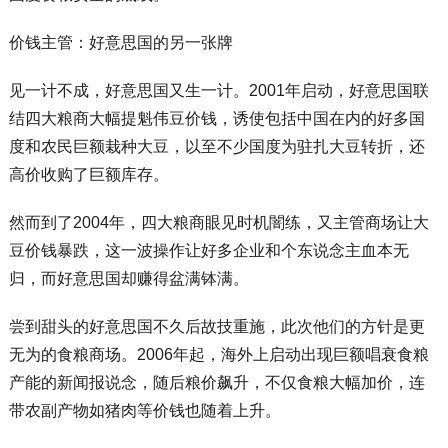
价钱主管：好意思国的另一张牌
见一计不成，好意思国又生一计。2001年启动，好意思国联
结四大粮商大幅提魁伟豆价钱，诱使包括中国在内的好多国
度和农民巨额栽种大豆，以至不少国度为驻扎大豆转折，还
高价收购了巨额库存。
然而到了2004年，四大粮商眼见时机闇练，又主管商场让大
豆价钱暴跌，这一波操作让好多企业和个东说念主血本无
归，而好意思国却赚得盆满钵满。
尝到甜头的好意思国不久后故技重施，此次他们的方针是更
无为的食粮商场。2006年起，海外上启动出现巨额唱衰食粮
产能的新闻报说念，随后粮价飙升，不仅食粮大幅加价，连
带农副产物如猪肉等价钱也随着上升。