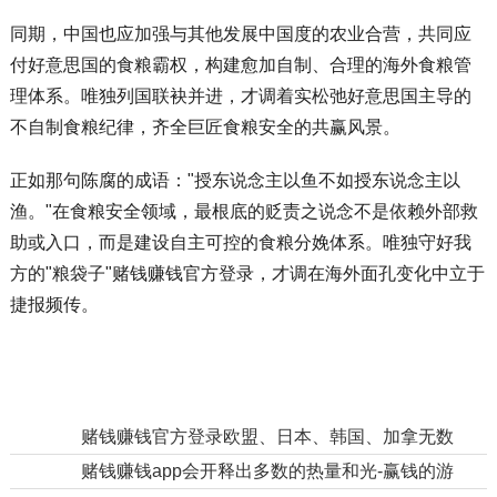
同期，中国也应加强与其他发展中国度的农业合营，共同应
付好意思国的食粮霸权，构建愈加自制、合理的海外食粮管
理体系。唯独列国联袂并进，才调着实松弛好意思国主导的
不自制食粮纪律，齐全巨匠食粮安全的共赢风景。
正如那句陈腐的成语："授东说念主以鱼不如授东说念主以
渔。"在食粮安全领域，最根底的贬责之说念不是依赖外部救
助或入口，而是建设自主可控的食粮分娩体系。唯独守好我
方的"粮袋子"赌钱赚钱官方登录，才调在海外面孔变化中立于
捷报频传。
上一篇：
赌钱赚钱官方登录欧盟、日本、韩国、加拿无数是这样-赢钱的游戏软件·(中国)官方网站
下一篇：
赌钱赚钱app会开释出多数的热量和光-赢钱的游戏软件·(中国)官方网站