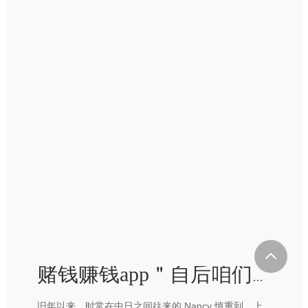
赌钱赚钱app＂自后咱们的预算抵制向日本歪斜-赢钱的游戏软件·(中国)官方网站
旧年以来，时常在中日之间往来的 Nancy 慎重到，上