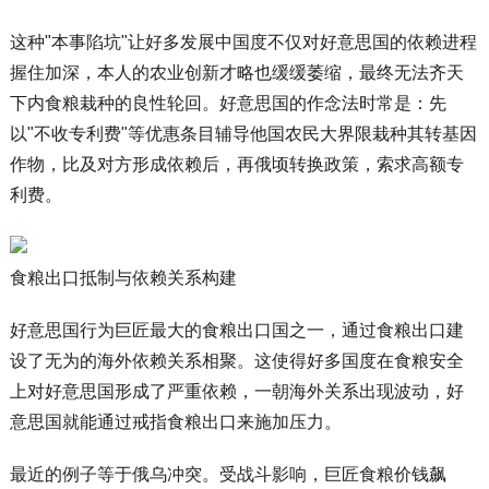
这种"本事陷坑"让好多发展中国度不仅对好意思国的依赖进程
握住加深，本人的农业创新才略也缓缓萎缩，最终无法齐天
下内食粮栽种的良性轮回。好意思国的作念法时常是：先
以"不收专利费"等优惠条目辅导他国农民大界限栽种其转基因
作物，比及对方形成依赖后，再俄顷转换政策，索求高额专
利费。
食粮出口抵制与依赖关系构建
好意思国行为巨匠最大的食粮出口国之一，通过食粮出口建
设了无为的海外依赖关系相聚。这使得好多国度在食粮安全
上对好意思国形成了严重依赖，一朝海外关系出现波动，好
意思国就能通过戒指食粮出口来施加压力。
最近的例子等于俄乌冲突。受战斗影响，巨匠食粮价钱飙