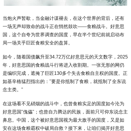
当炮火声暂歇，当金融计谋褪去，在这个世界的背后，还有
一场无声却致命的战斗正在悄然鼓吹——食粮战斗。好意思
国，这个自夸为世界调查的国度，早在半个世纪前就启动布
局一场关乎巨匠食粮安全的盘算。
如今，随着国债飙升至34.72万亿好意思元的天文数字，2025
年，好意思国的食粮战斗行将进入收割期。一张无形的网仍
是编织完成，遮掩了巨匠130多个失去食粮自主权的国度。正
如基辛格猛烈指出的："要是你抵制了食粮，就抵制了全东说
念主类。"
在这场看不见硝烟的战斗中，也曾食粮实足的国度如今沦为
好意思国"傀儡"；也曾自力腾达的民族，面前只可仰东说念主
鼻息。中国，这个被好意思国视为最大敌手的国度，又是如
安在这场食粮霸权中破局自救？接下来，让咱们揭开好意思