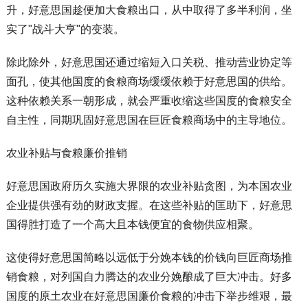
升，好意思国趁便加大食粮出口，从中取得了多半利润，坐
实了"战斗大亨"的变装。
除此除外，好意思国还通过缩短入口关税、推动营业协定等
面孔，使其他国度的食粮商场缓缓依赖于好意思国的供给。
这种依赖关系一朝形成，就会严重收缩这些国度的食粮安全
自主性，同期巩固好意思国在巨匠食粮商场中的主导地位。
农业补贴与食粮廉价推销
好意思国政府历久实施大界限的农业补贴贪图，为本国农业
企业提供强有劲的财政支握。在这些补贴的匡助下，好意思
国得胜打造了一个高大且本钱便宜的食物供应相聚。
这使得好意思国简略以远低于分娩本钱的价钱向巨匠商场推
销食粮，对列国自力腾达的农业分娩酿成了巨大冲击。好多
国度的原土农业在好意思国廉价食粮的冲击下举步维艰，最