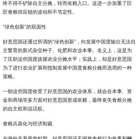
终不得不铲除自主分娩，转而依赖入口。这进一步加重了巨
匠食粮供应链的波动和不笃定性。
"绿色创新"的双面性
好意思国还通过所谓的"绿色创新"，向发展中国度输出无法自
主繁育的新式杂交种子、化肥和农业本事。名义上，这是为
了匡助这些国度拔擢农业分娩水平；实践上，却是好意思国
为了进行农业扩展和抵制发展中国度食粮分娩而选用的一种
策略。
一朝这些国度收受了好意思国的农业体系，就会在本事、资
金和商场等多方面对好意思国形成依赖，最终丧失食粮分娩
的自主权和说话权。
食粮兵器化与经济制裁
在海外关系垂危时期，好意思国还不竭将食粮行为政事和酬