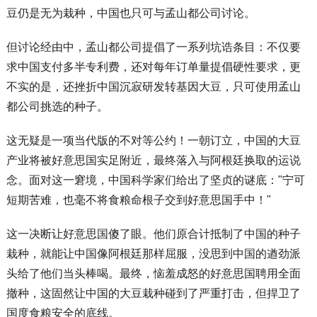
豆仍是无为栽种，中国也只可与孟山都公司讨论。
但讨论经由中，孟山都公司提倡了一系列坑诰条目：不仅要
求中国支付多半专利费，还对每年订单量提倡硬性要求，更
不实的是，还挫折中国沉寂研发转基因大豆，只可使用孟山
都公司挑选的种子。
这无疑是一项当代版的不对等公约！一朝订立，中国的大豆
产业将被好意思国实足附近，最终落入与阿根廷换取的运说
念。面对这一窘境，中国科学家们给出了坚贞的谜底："宁可
短期苦难，也毫不将食粮命根子交到好意思国手中！"
这一决断让好意思国傻了眼。他们原合计抵制了中国的种子
栽种，就能让中国像阿根廷那样屈服，没思到中国的遒劲派
头给了他们当头棒喝。最终，恼羞成怒的好意思国聘用全面
撤种，这固然让中国的大豆栽种碰到了严重打击，但捍卫了
国度食粮安全的底线。