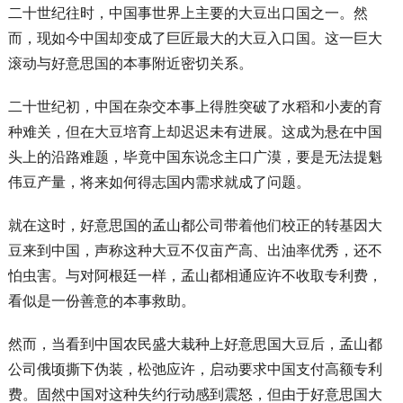
二十世纪往时，中国事世界上主要的大豆出口国之一。然
而，现如今中国却变成了巨匠最大的大豆入口国。这一巨大
滚动与好意思国的本事附近密切关系。
二十世纪初，中国在杂交本事上得胜突破了水稻和小麦的育
种难关，但在大豆培育上却迟迟未有进展。这成为悬在中国
头上的沿路难题，毕竟中国东说念主口广漠，要是无法提魁
伟豆产量，将来如何得志国内需求就成了问题。
就在这时，好意思国的孟山都公司带着他们校正的转基因大
豆来到中国，声称这种大豆不仅亩产高、出油率优秀，还不
怕虫害。与对阿根廷一样，孟山都相通应许不收取专利费，
看似是一份善意的本事救助。
然而，当看到中国农民盛大栽种上好意思国大豆后，孟山都
公司俄顷撕下伪装，松弛应许，启动要求中国支付高额专利
费。固然中国对这种失约行动感到震怒，但由于好意思国大