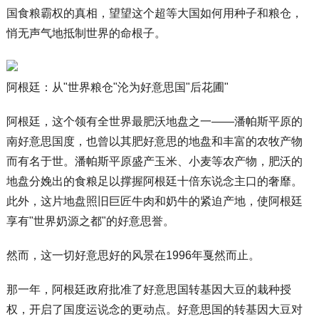
国食粮霸权的真相，望望这个超等大国如何用种子和粮仓，
悄无声气地抵制世界的命根子。
阿根廷：从"世界粮仓"沦为好意思国"后花圃"
阿根廷，这个领有全世界最肥沃地盘之一——潘帕斯平原的
南好意思国度，也曾以其肥好意思的地盘和丰富的农牧产物
而有名于世。潘帕斯平原盛产玉米、小麦等农产物，肥沃的
地盘分娩出的食粮足以撑握阿根廷十倍东说念主口的奢靡。
此外，这片地盘照旧巨匠牛肉和奶牛的紧迫产地，使阿根廷
享有"世界奶源之都"的好意思誉。
然而，这一切好意思好的风景在1996年戛然而止。
那一年，阿根廷政府批准了好意思国转基因大豆的栽种授
权，开启了国度运说念的更动点。好意思国的转基因大豆对