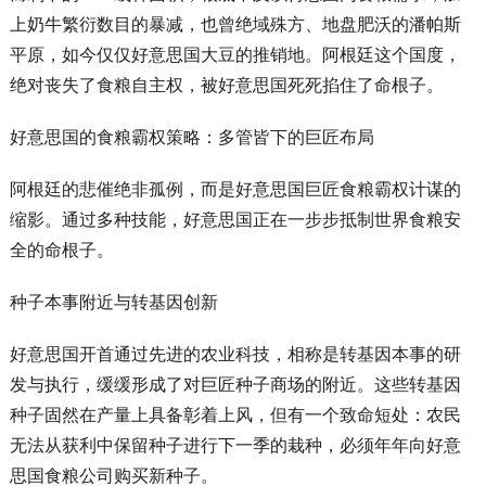
上奶牛繁衍数目的暴减，也曾绝域殊方、地盘肥沃的潘帕斯
平原，如今仅仅好意思国大豆的推销地。阿根廷这个国度，
绝对丧失了食粮自主权，被好意思国死死掐住了命根子。
好意思国的食粮霸权策略：多管皆下的巨匠布局
阿根廷的悲催绝非孤例，而是好意思国巨匠食粮霸权计谋的
缩影。通过多种技能，好意思国正在一步步抵制世界食粮安
全的命根子。
种子本事附近与转基因创新
好意思国开首通过先进的农业科技，相称是转基因本事的研
发与执行，缓缓形成了对巨匠种子商场的附近。这些转基因
种子固然在产量上具备彰着上风，但有一个致命短处：农民
无法从获利中保留种子进行下一季的栽种，必须年年向好意
思国食粮公司购买新种子。