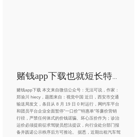
赌钱app下载也就短长特惠、一口价不打-赢钱的游戏软件·(中国)官方网站
赌钱app下载 本文来自微信公众号：无法可说，作家：
郑渝川 hiecy，题图来自：视觉中国 近日，西安市交通
输送局发文，条目从 8 月 19 日 0 时运行，网约车平台
和团员平台企业全面暂停"一口价""特惠单"等廉价营销
行径，严禁任何体式的价钱诓骗、坏心压价作为；诊治
运价必须提前征求驾驶员想法提议，向行业处分部门报
备并践诺公示秩序后方可推论。 据悉，近期出租汽车驾