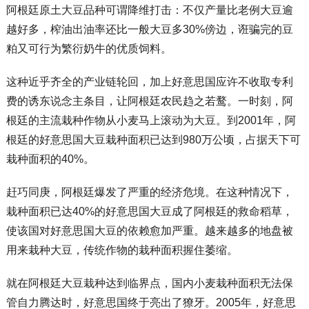
阿根廷原土大豆品种可谓降维打击：不仅产量比老例大豆逾
越好多，榨油出油率还比一般大豆多30%傍边，诳骗完的豆
粕又可行为繁衍奶牛的优质饲料。
这种近乎齐全的产业链轮回，加上好意思国应许不收取专利
费的诱东说念主条目，让阿根廷农民趋之若鹜。一时刻，阿
根廷的主流栽种作物从小麦马上滚动为大豆。到2001年，阿
根廷的好意思国大豆栽种面积已达到980万公顷，占据天下可
栽种面积的40%。
赶巧同庚，阿根廷爆发了严重的经济危境。在这种情况下，
栽种面积已达40%的好意思国大豆成了阿根廷的救命稻草，
使该国对好意思国大豆的依赖愈加严重。越来越多的地盘被
用来栽种大豆，传统作物的栽种面积握住萎缩。
就在阿根廷大豆栽种达到临界点，国内小麦栽种面积无法保
管自力腾达时，好意思国终于亮出了獠牙。2005年，好意思