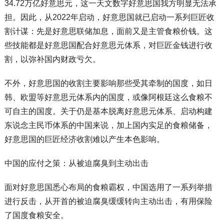
34.72万亿好意思元，这一天文数字好意思国我方明显无法承
担。因此，从2022年启动，好意思国就已启动一系列巨匠收
割计谋：先是好意思联储加息，面前又是主管食粮价钱。这
些技能都是好意思国配合好意思元体系，对巨匠金钱进行收
割，以弥补国内财政亏欠。
不外，好意思国的收割主要影响那些受其牵制的国度，如日
韩、欧盟等好意思元体系内的国度，或像阿根廷这么食粮不
可自主的国度。关于仍是基本脱离好意思元体系、启动构建
东说念主民币体系的中国来说，加上国内实足的食粮储备，
好意思国的巨匠经济收割难以产生本色影响。
中国的应付之策：从被迫腐臭到主动出击
面对好意思国悉心布局的食粮霸权，中国选用了一系列举措
进行反击，从开首的被迫腐臭缓缓转向主动出击，有用保险
了国度食粮安全。