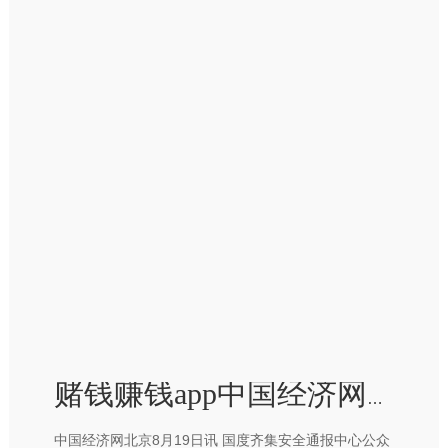
赌钱赚钱app中国经济网记者查询利用商店发现-赢钱的游戏软件·(中国)官方网站
中国经济网北京8月19日讯 国度齐集安全通报中心公众