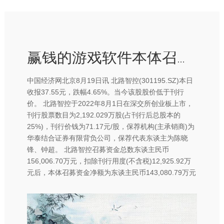
赢钱的游戏软件本体召募资金净额为东谈主民币143-赢钱的游戏软件·(中国)官方网站
中国经济网北京8月19日讯 北路智控(301195.SZ)本日
收报37.55元，跌幅4.65%。当今该股股价低于刊行
价。 北路智控于2022年8月1日在深交所创业板上市，
刊行股票数目为2,192.029万股(占刊行后总股本的
25%)，刊行价钱为71.17元/股，保荐机构(主承销商)为
华泰结合证券有限背负公司，保荐代表东谈主为陈晓
锋、钟超。 北路智控召募资金总数东谈主民币
156,006.70万元，扣除刊行用度(不含税)12,925.92万
元后，本体召募资金净额为东谈主民币143,080.79万元